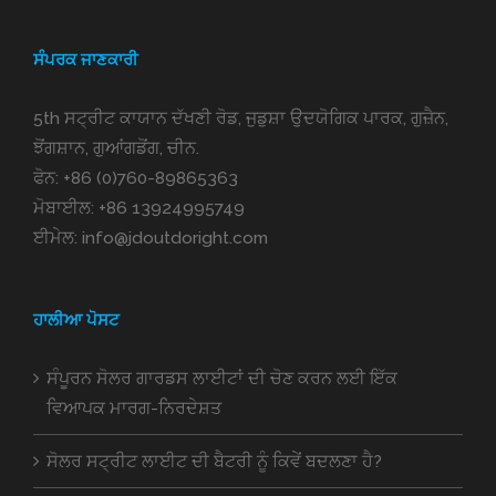
ਸੰਪਰਕ ਜਾਣਕਾਰੀ
5th ਸਟ੍ਰੀਟ ਕਾਯਾਨ ਦੱਖਣੀ ਰੋਡ, ਜੁਡੁਸ਼ਾ ਉਦਯੋਗਿਕ ਪਾਰਕ, ਗੁਜ਼ੈਨ,
ਝੋਂਗਸ਼ਾਨ, ਗੁਆਂਗਡੋਂਗ, ਚੀਨ.
ਫੋਨ:
+86 (0)760-89865363
ਮੋਬਾਈਲ:
+86 13924995749
ਈਮੇਲ:
info@jdoutdoright.com
ਹਾਲੀਆ ਪੋਸਟ
ਸੰਪੂਰਨ ਸੋਲਰ ਗਾਰਡਸ ਲਾਈਟਾਂ ਦੀ ਚੋਣ ਕਰਨ ਲਈ ਇੱਕ
ਵਿਆਪਕ ਮਾਰਗ-ਨਿਰਦੇਸ਼ਤ
ਸੋਲਰ ਸਟ੍ਰੀਟ ਲਾਈਟ ਦੀ ਬੈਟਰੀ ਨੂੰ ਕਿਵੇਂ ਬਦਲਣਾ ਹੈ?