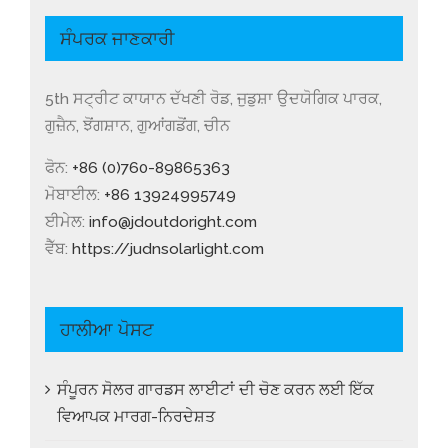
ਸੰਪਰਕ ਜਾਣਕਾਰੀ
5th ਸਟ੍ਰੀਟ ਕਾਯਾਨ ਦੱਖਣੀ ਰੋਡ, ਜੁਡੁਸ਼ਾ ਉਦਯੋਗਿਕ ਪਾਰਕ,
ਗੁਜ਼ੈਨ, ਝੋਂਗਸ਼ਾਨ, ਗੁਆਂਗਡੋਂਗ, ਚੀਨ
ਫੋਨ:
+86 (0)760-89865363
ਮੋਬਾਈਲ:
+86 13924995749
ਈਮੇਲ:
info@jdoutdoright.com
ਵੈੱਬ:
https://judnsolarlight.com
ਹਾਲੀਆ ਪੋਸਟ
ਸੰਪੂਰਨ ਸੋਲਰ ਗਾਰਡਸ ਲਾਈਟਾਂ ਦੀ ਚੋਣ ਕਰਨ ਲਈ ਇੱਕ
ਵਿਆਪਕ ਮਾਰਗ-ਨਿਰਦੇਸ਼ਤ