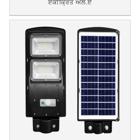
ਏਕੀਕ੍ਰਿਤ ਐਲ.ਏ