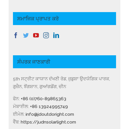
ਸਮਾਜਿਕ ਪ੍ਰਾਪਤ ਕਰੋ
ਸੰਪਰਕ ਜਾਣਕਾਰੀ
5th ਸਟ੍ਰੀਟ ਕਾਯਾਨ ਦੱਖਣੀ ਰੋਡ, ਜੁਡੁਸ਼ਾ ਉਦਯੋਗਿਕ ਪਾਰਕ,
ਗੁਜ਼ੈਨ, ਝੋਂਗਸ਼ਾਨ, ਗੁਆਂਗਡੋਂਗ, ਚੀਨ
ਫੋਨ:
+86 (0)760-89865363
ਮੋਬਾਈਲ:
+86 13924995749
ਈਮੇਲ:
info@jdoutdoright.com
ਵੈੱਬ:
https://judnsolarlight.com