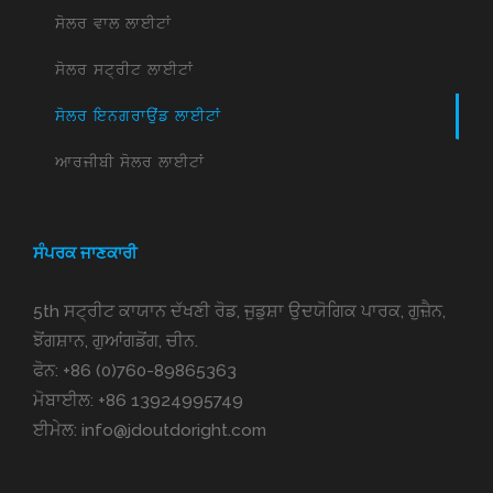
ਸੋਲਰ ਵਾਲ ਲਾਈਟਾਂ
ਸੋਲਰ ਸਟ੍ਰੀਟ ਲਾਈਟਾਂ
ਸੋਲਰ ਇਨਗਰਾਉਂਡ ਲਾਈਟਾਂ
ਆਰਜੀਬੀ ਸੋਲਰ ਲਾਈਟਾਂ
ਸੰਪਰਕ ਜਾਣਕਾਰੀ
5th ਸਟ੍ਰੀਟ ਕਾਯਾਨ ਦੱਖਣੀ ਰੋਡ, ਜੁਡੁਸ਼ਾ ਉਦਯੋਗਿਕ ਪਾਰਕ, ਗੁਜ਼ੈਨ,
ਝੋਂਗਸ਼ਾਨ, ਗੁਆਂਗਡੋਂਗ, ਚੀਨ.
ਫੋਨ:
+86 (0)760-89865363
ਮੋਬਾਈਲ:
+86 13924995749
ਈਮੇਲ:
info@jdoutdoright.com