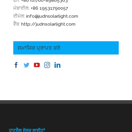
ਫੋਨ:
+86 (0)760-89865363
ਮੋਬਾਈਲ:
+86 19531790057
ਈਮੇਲ:
info@judnsolarlight.com
ਵੈੱਬ:
http://judnsolarlight.com
ਸਮਾਜਿਕ ਪ੍ਰਾਪਤ ਕਰੋ