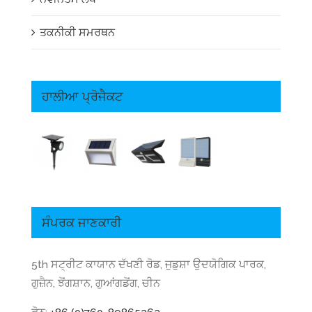
ਨਵੀਨਤਮ ਲੇਖ
ਤਕਨੀਕੀ ਸਮਰਥਨ
ਹਾਲੀਆ ਪ੍ਰੋਜੈਕਟ
ਸੰਪਰਕ ਜਾਣਕਾਰੀ
5th ਸਟ੍ਰੀਟ ਕਾਯਾਨ ਦੱਖਣੀ ਰੋਡ, ਜੁਡੁਸ਼ਾ ਉਦਯੋਗਿਕ ਪਾਰਕ,
ਗੁਜ਼ੈਨ, ਝੋਂਗਸ਼ਾਨ, ਗੁਆਂਗਡੋਂਗ, ਚੀਨ