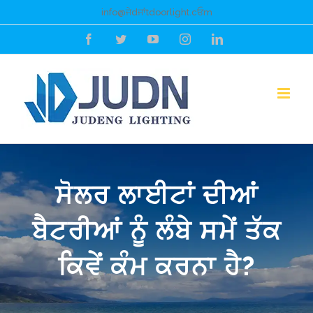
ਸਮੱਗਰੀ
inf
o@ਜੇdਜਾਂt
doo
r
ligh
t.cਓm
ਨੂੰ
ਫੇਸਬੁੱਕ
ਟਵਿੱਟਰ
ਯੂਟਿ
ਇੰਸਟਾਗ੍ਰਾਮ
ਲਿੰਕਡਇਨ
ਛੱਡੋ
.ਬ
ਸੋਲਰ ਲਾਈਟਾਂ ਦੀਆਂ
ਬੈਟਰੀਆਂ ਨੂੰ ਲੰਬੇ ਸਮੇਂ ਤੱਕ
ਕਿਵੇਂ ਕੰਮ ਕਰਨਾ ਹੈ?