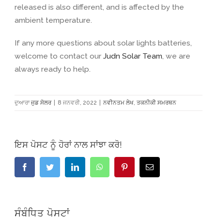
released is also different
,
and is affected by the
ambient temperature
.
If any more questions about solar lights batteries
,
welcome to contact our
Judn Solar Team
,
we are
always ready to help
.
ਦੁਆਰਾ
ਜੁਡ ਸੋਲਰ
|
8 ਜਨਵਰੀ, 2022
|
ਨਵੀਨਤਮ ਲੇਖ
,
ਤਕਨੀਕੀ ਸਮਰਥਨ
ਇਸ ਪੋਸਟ ਨੂੰ ਹੋਰਾਂ ਨਾਲ ਸਾਂਝਾ ਕਰੋ!
ਫੇਸਬੁੱਕ
ਟਵਿੱਟਰ
ਲਿੰਕਡਇਨ
ਵਟਸਐਪ
Pinterest
ਈਮੇਲ
ਸੰਬੰਧਿਤ ਪੋਸਟਾਂ