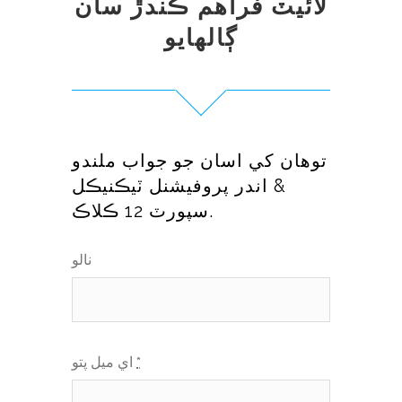
لائيٽ فراهم ڪندڙ سان
ڳالهايو
توھان کي اسان جو جواب ملندو
& اندر پروفيشنل ٽيڪنيڪل
سپورٽ 12 ڪلاڪ.
نالو
*
اي ميل پتو