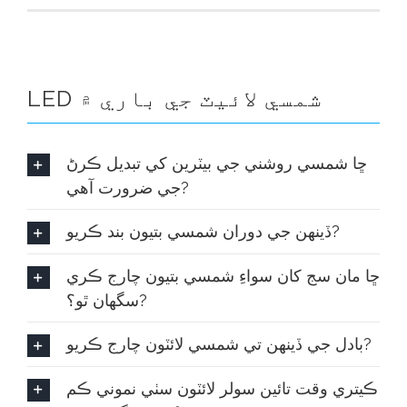
LED شمسي لائيٽ جي باري ۾
ڇا شمسي روشني جي بيٽرين کي تبديل ڪرڻ
جي ضرورت آهي?
ڏينهن جي دوران شمسي بتيون بند ڪريو?
ڇا مان سج کان سواءِ شمسي بتيون چارج ڪري
سگهان ٿو؟?
بادل جي ڏينهن تي شمسي لائٽون چارج ڪريو?
ڪيتري وقت تائين سولر لائٽون سٺي نموني ڪم