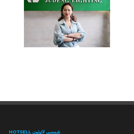
HOTSELL شمسي لائيٽون