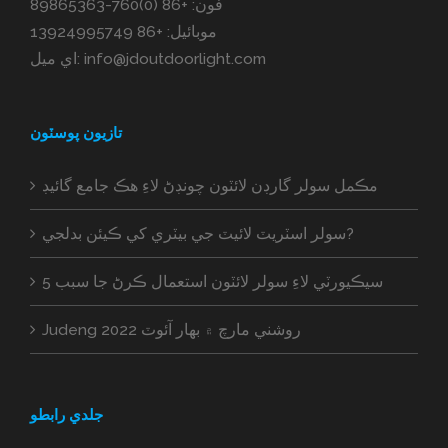
فون:
+86 (0)760-89865363
موبائيل:
+86 13924995749
info@jdoutdoorlight.com
اي ميل:
تازيون پوسٽون
مڪمل سولر گارڊن لائٽون چونڊڻ لاءِ هڪ جامع گائيڊ
سولر اسٽريٽ لائيٽ جي بيٽري کي ڪيئن بدلجي?
5 سيڪيورٽي لاءِ سولر لائٽون استعمال ڪرڻ جا سبب
Judeng روشني مارچ ۾ بهار آئوٽ 2022
جلدي رابطو