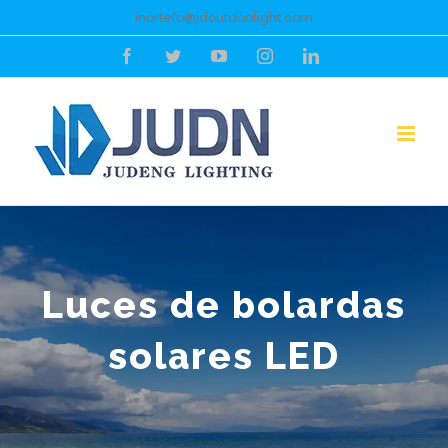
Saltar
inortefo@jdoutdoolight.com
al
Facebook
Gorjeo
YouTube
Instagram
LinkedIn
contenido
Luces de bolardas
solares LED